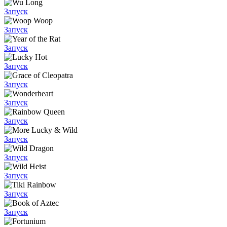
Запуск
Запуск
Запуск
Запуск
Запуск
Запуск
Запуск
Запуск
Запуск
Запуск
Запуск
Запуск