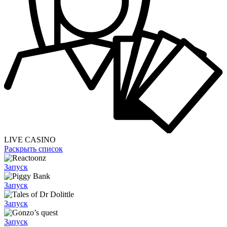
LIVE CASINO
Раскрыть список
Запуск
Запуск
Запуск
Запуск