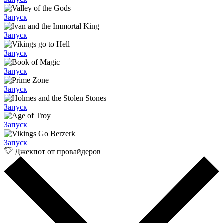
Запуск
Запуск
Запуск
Запуск
Запуск
Запуск
Запуск
Запуск
Джекпот от провайдеров