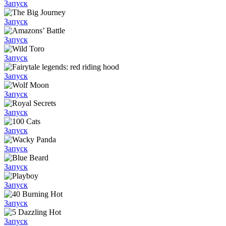
Запуск
Запуск
Запуск
Запуск
Запуск
Запуск
Запуск
Запуск
Запуск
Запуск
Запуск
Запуск
Запуск