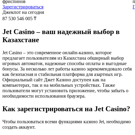
фриспинов
п
Зарегистрироваться
Джекпот на сегодня
87 530 546 005 ₸
Jet Casino – ваш надежный выбор в
Казахстане
Jet Casino – это современное онлайн-казино, которое
предлагает пользователям из Казахстана обширный выбор
игровых автоматов, надежные способы оплаты и выгодные
бонусы. За несколько лет работы казино зарекомендовало себя
как безопасная и стабильная платформа для азартных игр.
Официальный сайт Джет Казино доступен как на
компьютерах, так и на мобильных устройствах. Также
пользователи могут установить приложение, чтобы забыть о
необходимости использования браузера.
Как зарегистрироваться на Jet Casino?
Чтобы пользоваться всеми функциями казино Jet, необходимо
создать аккаунт.