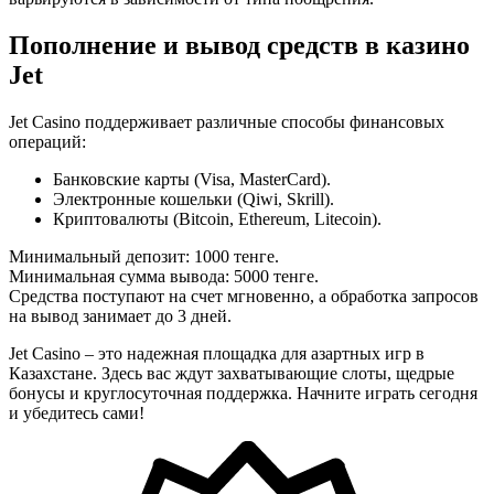
Пополнение и вывод средств в казино
Jet
Jet Casino поддерживает различные способы финансовых
операций:
Банковские карты (Visa, MasterCard).
Электронные кошельки (Qiwi, Skrill).
Криптовалюты (Bitcoin, Ethereum, Litecoin).
Минимальный депозит: 1000 тенге.
Минимальная сумма вывода: 5000 тенге.
Средства поступают на счет мгновенно, а обработка запросов
на вывод занимает до 3 дней.
Jet Casino – это надежная площадка для азартных игр в
Казахстане. Здесь вас ждут захватывающие слоты, щедрые
бонусы и круглосуточная поддержка. Начните играть сегодня
и убедитесь сами!