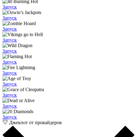
Запуск
Запуск
Запуск
Запуск
Запуск
Запуск
Запуск
Запуск
Запуск
Запуск
Запуск
Джекпот от провайдеров