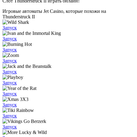
Слот Thunderstruck II играть онлайн!
Игровые автоматы Jet Casino, которые похожи на
Thunderstruck II
Запуск
Запуск
Запуск
Запуск
Запуск
Запуск
Запуск
Запуск
Запуск
Запуск